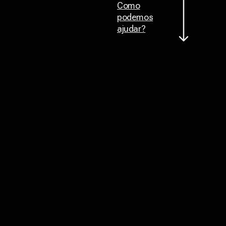
Como
podemos
ajudar?
Voltar ao topo
, aumentamos a visibilidade e o
Juntos
alcance de +500 marcas
Nossa