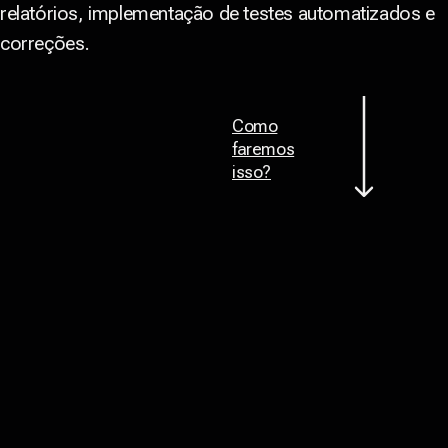
relatórios, implementação de testes automatizados e
correções.
Como
faremos
isso?
Voltar ao topo
, construimos uma web mais
Juntos
acessível com +500 marcas