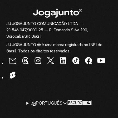
JJ JOGAJUNTO COMUNICAÇÃO LTDA —
Página inicial
21.546.047/0001-25 — R. Fernando Silva 190,
Sorocaba/SP, Brazil
JJ JOGAJUNTO ® é uma marca registrada no INPI do
Brasil. Todos os direitos reservados.
SELETOR DE
PORTUGUÊS
ALTERAR TEMA PARA
ESCURO
IDIOMA