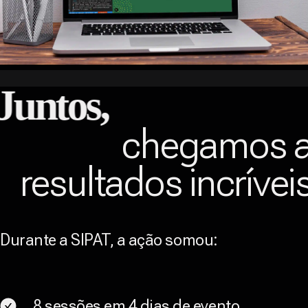
Juntos,
chegamos 
resultados incrívei
Durante a SIPAT, a ação somou:
8 sessões em 4 dias de evento