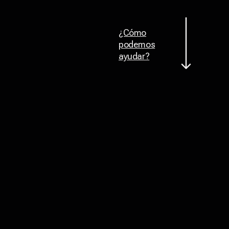
¿Cómo
podemos
ayudar?
Volver arriba
, hemos logrado los mejores
Juntos
resultados para más de 500 empresas