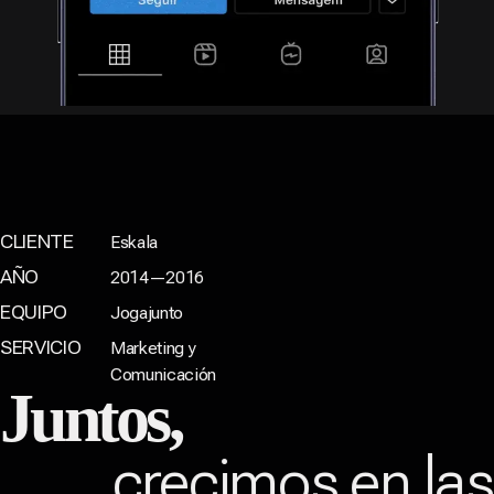
CLIENTE
Eskala
AÑO
2014—2016
EQUIPO
Jogajunto
SERVICIO
Marketing y
Comunicación
Juntos,
crecimos en la