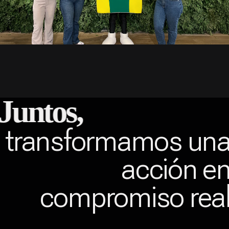
Juntos,
transformamos un
acción e
compromiso rea