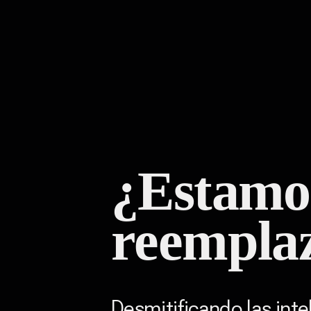
¿Estamos
reempla
Desmitificando las intel