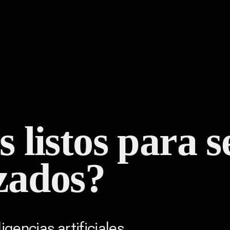
 listos para s
zados?
igencias artificiales